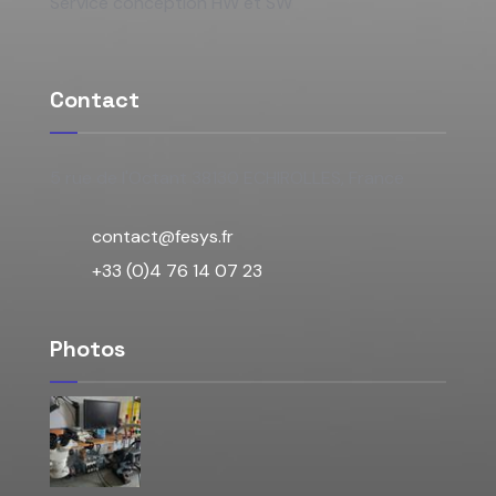
Service conception HW et SW
Contact
5 rue de l'Octant 38130 ECHIROLLES, France
contact@fesys.fr
+33 (0)4 76 14 07 23
Photos