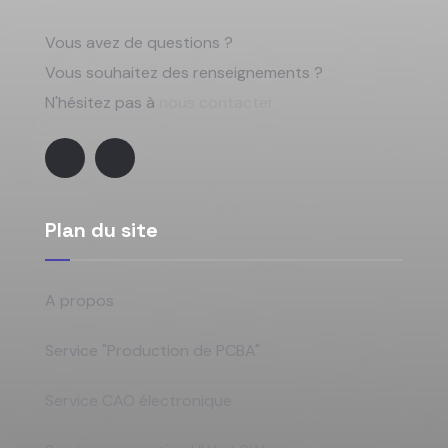
Vous avez de questions ?
Vous souhaitez des renseignements ?
N'hésitez pas à
nous contacter
Plan du site
A propos
Service "Production de PCBA"
Service CAO électronique